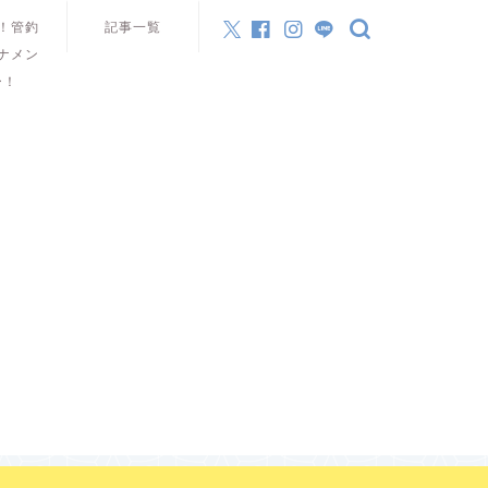
！管釣
記事一覧
ナメン
ー！