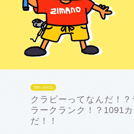
管釣り釣行記
クラピーってなんだ！？
ラークランク！？1091
だ！！