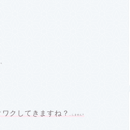
り。
クワクしてきますね？
…しません？