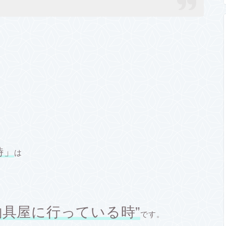
時」
は
釣具屋に行っている時”
です。