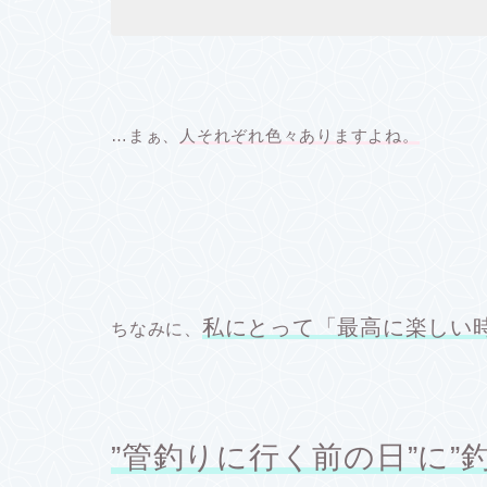
…まぁ、
人それぞれ色々
ありますよね。
私にとって「最高に楽しい
ちなみに、
”管釣りに行く前の日”に”