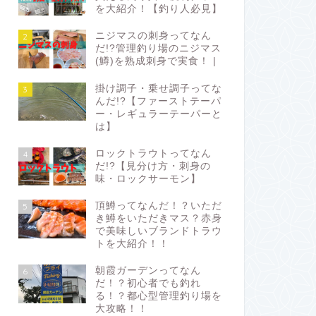
を大紹介！【釣り人必見】
ニジマスの刺身ってなん
2
だ!?管理釣り場のニジマス
(鱒)を熟成刺身で実食！ |
掛け調子・乗せ調子ってな
3
んだ!?【ファーストテーパ
ー・レギュラーテーパーと
は】
ロックトラウトってなん
4
だ!?【見分け方・刺身の
味・ロックサーモン】
頂鱒ってなんだ！？いただ
5
き鱒をいただきマス？赤身
で美味しいブランドトラウ
トを大紹介！！
朝霞ガーデンってなん
6
だ！？初心者でも釣れ
る！？都心型管理釣り場を
大攻略！！