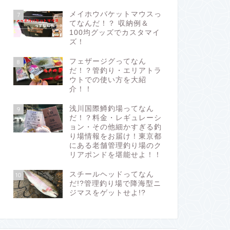
メイホウバケットマウスっ
7
てなんだ！？ 収納例＆
100均グッズでカスタマイ
ズ！
フェザージグってなん
8
だ！？管釣り・エリアトラ
ウトでの使い方を大紹
介！！
浅川国際鱒釣場ってなん
9
だ！？料金・レギュレーシ
ョン・その他細かすぎる釣
り場情報をお届け！東京都
にある老舗管理釣り場のク
リアポンドを堪能せよ！！
スチールヘッドってなん
10
だ!?管理釣り場で降海型ニ
ジマスをゲットせよ!?