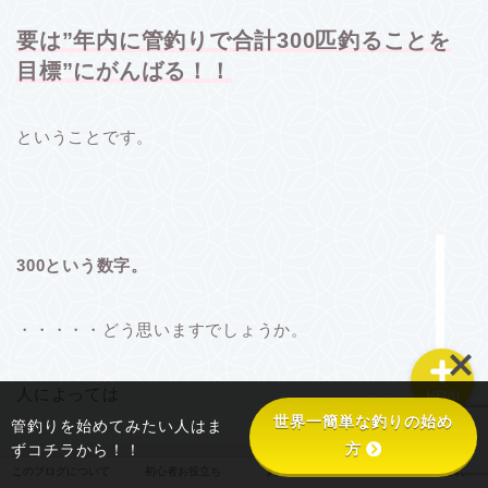
要は”年内に管釣りで合計300匹釣ることを
目標”
にがんばる！！
このブログについて
ということです。
初心者お役立ち
釣り具あれこれ
300という数字。
釣り場あれこれ
・・・・・どう思いますでしょうか。
人によっては
MENU
世界一簡単な釣りの始め
管釣りを始めてみたい人はま
方
ずコチラから！！
このブログについて
初心者お役立ち
釣り具あれこれ
釣り場あれこれ