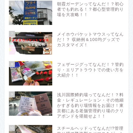
6
朝霞ガーデンってなんだ！？初心
者でも釣れる！？都心型管理釣り
場を大攻略！！
7
メイホウバケットマウスってなん
だ！？ 収納例＆100均グッズで
カスタマイズ！
8
フェザージグってなんだ！？管釣
り・エリアトラウトでの使い方を
大紹介！！
9
浅川国際鱒釣場ってなんだ！？料
金・レギュレーション・その他細
かすぎる釣り場情報をお届け！東
京都にある老舗管理釣り場のクリ
アポンドを堪能せよ！！
10
スチールヘッドってなんだ!?管理