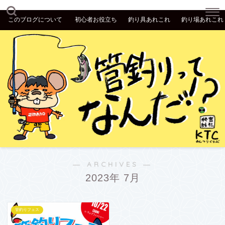
このブログについて
初心者お役立ち
釣り具あれこれ
釣り場あれこれ
― ARCHIVES ―
2023年 7月
管釣りフェス