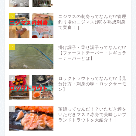
2
ニジマスの刺身ってなんだ!?管理
釣り場のニジマス(鱒)を熟成刺身
で実食！ |
3
掛け調子・乗せ調子ってなんだ!?
【ファーストテーパー・レギュラ
ーテーパーとは】
4
ロックトラウトってなんだ!?【見
分け方・刺身の味・ロックサーモ
ン】
5
頂鱒ってなんだ！？いただき鱒を
いただきマス？赤身で美味しいブ
ランドトラウトを大紹介！！