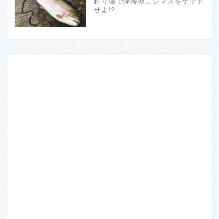
釣り場で降海型ニジマスをゲット
せよ!?