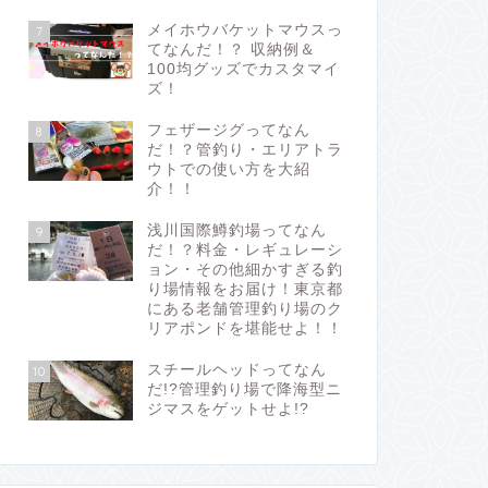
メイホウバケットマウスっ
7
てなんだ！？ 収納例＆
100均グッズでカスタマイ
ズ！
フェザージグってなん
8
だ！？管釣り・エリアトラ
ウトでの使い方を大紹
介！！
浅川国際鱒釣場ってなん
9
だ！？料金・レギュレーシ
ョン・その他細かすぎる釣
り場情報をお届け！東京都
にある老舗管理釣り場のク
リアポンドを堪能せよ！！
スチールヘッドってなん
10
だ!?管理釣り場で降海型ニ
ジマスをゲットせよ!?