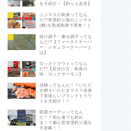
を大紹介！【釣り人必見】
ニジマスの刺身ってなん
2
だ!?管理釣り場のニジマス
(鱒)を熟成刺身で実食！ |
掛け調子・乗せ調子ってな
3
んだ!?【ファーストテーパ
ー・レギュラーテーパーと
は】
ロックトラウトってなん
4
だ!?【見分け方・刺身の
味・ロックサーモン】
頂鱒ってなんだ！？いただ
5
き鱒をいただきマス？赤身
で美味しいブランドトラウ
トを大紹介！！
朝霞ガーデンってなん
6
だ！？初心者でも釣れ
る！？都心型管理釣り場を
大攻略！！