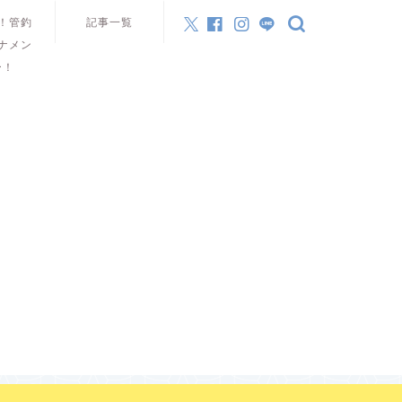
！管釣
記事一覧
ナメン
ー！