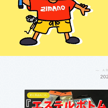
― A
20
釣り具あれこれ