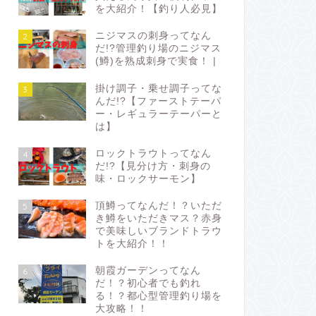
を大紹介！【釣り人必見】
ニジマスの刺身ってなん
2
だ!?管理釣り場のニジマス
(鱒)を熟成刺身で実食！ |
掛け調子・乗せ調子ってな
3
んだ!?【ファーストテーパ
ー・レギュラーテーパーと
は】
ロックトラウトってなん
4
だ!?【見分け方・刺身の
味・ロックサーモン】
頂鱒ってなんだ！？いただ
5
き鱒をいただきマス？赤身
で美味しいブランドトラウ
トを大紹介！！
朝霞ガーデンってなん
6
だ！？初心者でも釣れ
る！？都心型管理釣り場を
大攻略！！