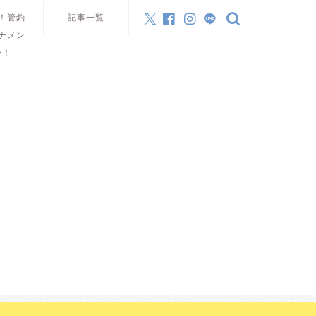
！管釣
記事一覧
ナメン
ー！