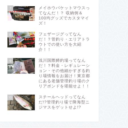
メイホウバケットマウスっ
7
てなんだ！？ 収納例＆
100均グッズでカスタマイ
ズ！
フェザージグってなん
8
だ！？管釣り・エリアトラ
ウトでの使い方を大紹
介！！
浅川国際鱒釣場ってなん
9
だ！？料金・レギュレーシ
ョン・その他細かすぎる釣
り場情報をお届け！東京都
にある老舗管理釣り場のク
リアポンドを堪能せよ！！
スチールヘッドってなん
10
だ!?管理釣り場で降海型ニ
ジマスをゲットせよ!?