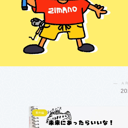
― A
2
番外編