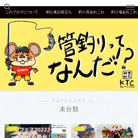
このブログについて
初心者お役立ち
釣り具あれこれ
釣り場あれこれ
― CATEGORY ―
未分類
未分類
未分類