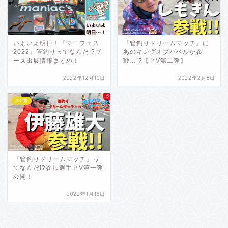
いよいよ明日！『マニフェス
『管釣りドリームマッチ』に
2022』管釣りってなんだ!?ブ
あのキングオブバベルが参
ース出展情報まとめ！
戦…!?【ＰV第二弾】
2022年12月10日
2022年2月8日
未分類
『管釣りドリームマッチ』っ
てなんだ!?参加選手ＰV第一弾
公開！
2022年1月16日