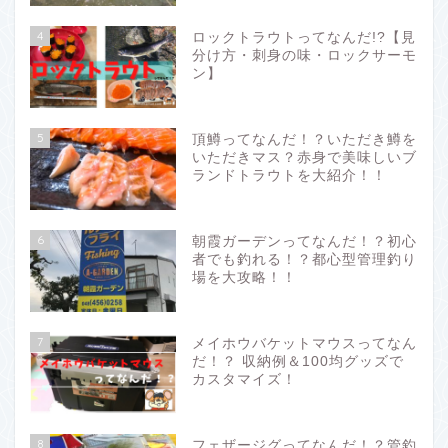
4
ロックトラウトってなんだ!?【見
分け方・刺身の味・ロックサーモ
ン】
5
頂鱒ってなんだ！？いただき鱒を
いただきマス？赤身で美味しいブ
ランドトラウトを大紹介！！
6
朝霞ガーデンってなんだ！？初心
者でも釣れる！？都心型管理釣り
場を大攻略！！
7
メイホウバケットマウスってなん
だ！？ 収納例＆100均グッズで
カスタマイズ！
8
フェザージグってなんだ！？管釣