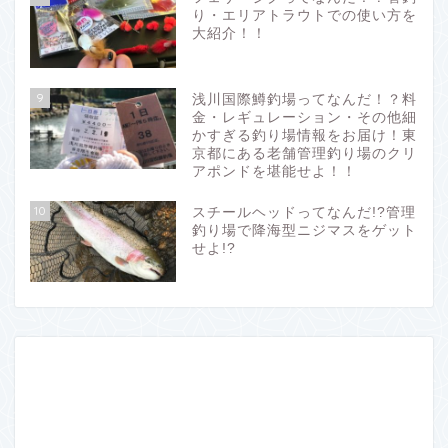
り・エリアトラウトでの使い方を
大紹介！！
9
浅川国際鱒釣場ってなんだ！？料
金・レギュレーション・その他細
かすぎる釣り場情報をお届け！東
京都にある老舗管理釣り場のクリ
アポンドを堪能せよ！！
10
スチールヘッドってなんだ!?管理
釣り場で降海型ニジマスをゲット
せよ!?