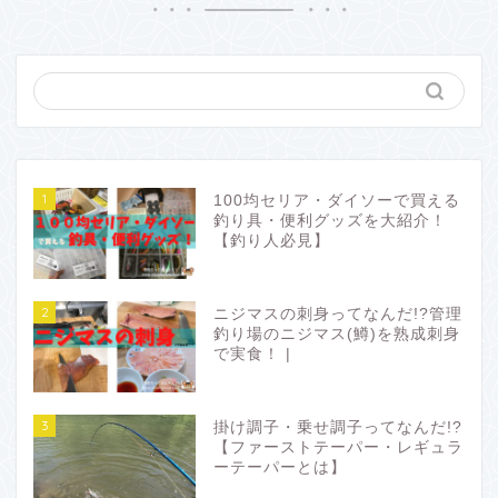
1
100均セリア・ダイソーで買える
釣り具・便利グッズを大紹介！
【釣り人必見】
2
ニジマスの刺身ってなんだ!?管理
釣り場のニジマス(鱒)を熟成刺身
で実食！ |
3
掛け調子・乗せ調子ってなんだ!?
【ファーストテーパー・レギュラ
ーテーパーとは】