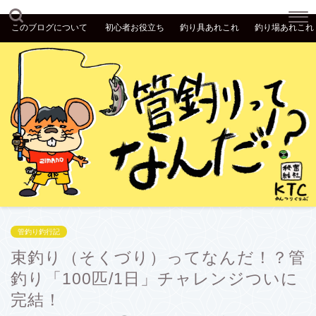
このブログについて
初心者お役立ち
釣り具あれこれ
釣り場あれこれ
管釣り釣行記
束釣り（そくづり）ってなんだ！？管
釣り「100匹/1日」チャレンジついに
完結！