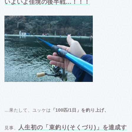
いよいよ佳境の後半戦…！！！
…果たして、ユッケは
「100匹/1日」を釣り上げ、
人生初の「束釣り(そくづり)」を達成す
見事、