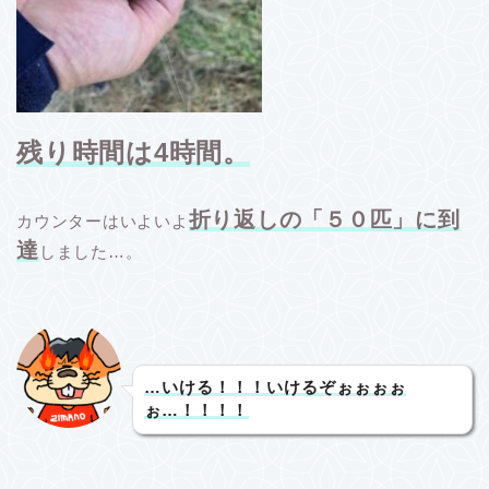
残り時間は4時間。
折り返しの「５０匹」に到
カウンターはいよいよ
達
しました…。
…いける！！！いけるぞぉぉぉぉ
ぉ…！！！！