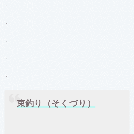
・
・
・
・
・
束釣り（そくづり）