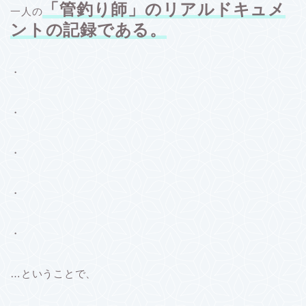
「管釣り師」のリアルドキュメ
一人の
ントの記録である。
・
・
・
・
・
…ということで、