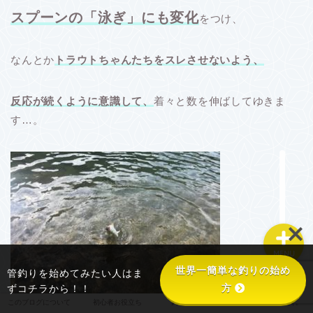
スプーンの「泳ぎ」にも変化
をつけ、
このブログについて
なんとか
トラウトちゃんたちをスレさせないよう、
初心者お役立ち
反応が続くように意識して、
着々と数を伸ばしてゆきま
す…。
釣り具あれこれ
釣り場あれこれ
MENU
世界一簡単な釣りの始め
管釣りを始めてみたい人はま
方
ずコチラから！！
このブログについて
初心者お役立ち
釣り具あれこれ
釣り場あれこれ