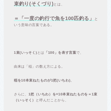
束釣り(そくづり)
とは、
＝「一度の釣行で魚を100匹釣る」
と
いう意味の言葉である。
1束(いっそく)
とは
「100」を表す言葉
で、
由来は「稲」の数え方による。
稲を10本束ねたものが1把(いちわ)
。
さらに、
1把（いちわ）を×10本束ねたものを＝1束
（いっそく）
と呼んだことから、