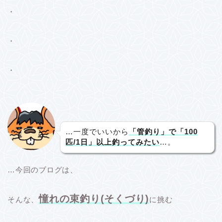
・
・
・
…一度でいいから
「管釣り」で「100
匹/1日」以上釣ってみたい
…。
…今回のブログは、
憧れの束釣り(そくづり)
そんな、
に挑む