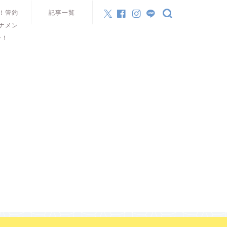
！管釣
記事一覧
ナメン
ー！