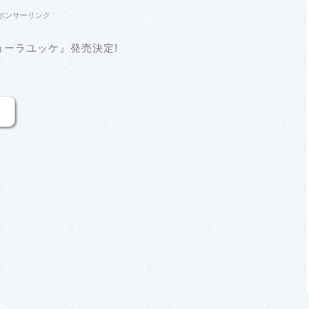
ポンサーリンク
ーラユッケ』発売決定!
。