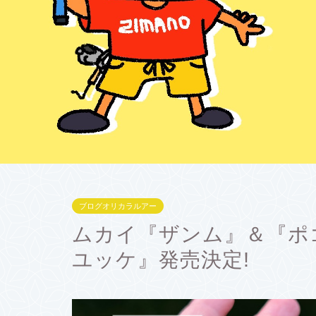
ブログオリカラルアー
ムカイ『ザンム』＆『ポ
ユッケ』発売決定!