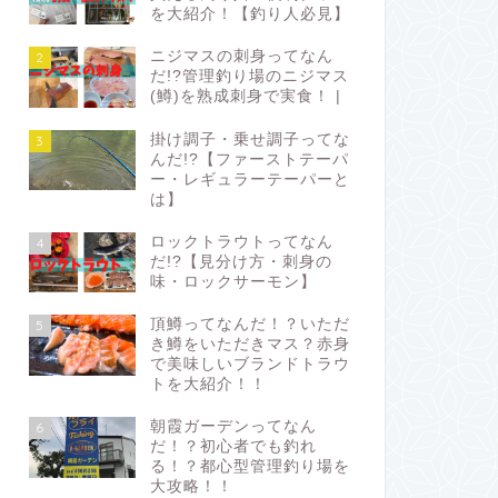
を大紹介！【釣り人必見】
ニジマスの刺身ってなん
2
だ!?管理釣り場のニジマス
(鱒)を熟成刺身で実食！ |
掛け調子・乗せ調子ってな
3
んだ!?【ファーストテーパ
ー・レギュラーテーパーと
は】
ロックトラウトってなん
4
だ!?【見分け方・刺身の
味・ロックサーモン】
頂鱒ってなんだ！？いただ
5
き鱒をいただきマス？赤身
で美味しいブランドトラウ
トを大紹介！！
朝霞ガーデンってなん
6
だ！？初心者でも釣れ
る！？都心型管理釣り場を
大攻略！！