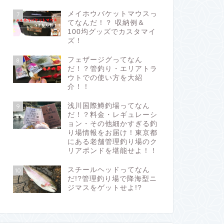
メイホウバケットマウスっ
7
てなんだ！？ 収納例＆
100均グッズでカスタマイ
ズ！
フェザージグってなん
8
だ！？管釣り・エリアトラ
ウトでの使い方を大紹
介！！
浅川国際鱒釣場ってなん
9
だ！？料金・レギュレーシ
ョン・その他細かすぎる釣
り場情報をお届け！東京都
にある老舗管理釣り場のク
リアポンドを堪能せよ！！
スチールヘッドってなん
10
だ!?管理釣り場で降海型ニ
ジマスをゲットせよ!?