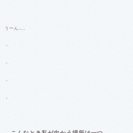
うーん…。
・
・
・
・