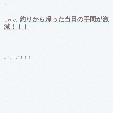
・
釣りから帰った当日の手間が激
これで、
減！！！
…わーい！！！
・
・
・