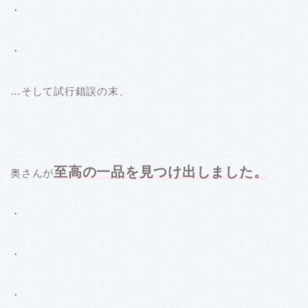
・
・
…そして試行錯誤の末、
至高の一品を見つけ出しました。
奥さんが
・
・
・