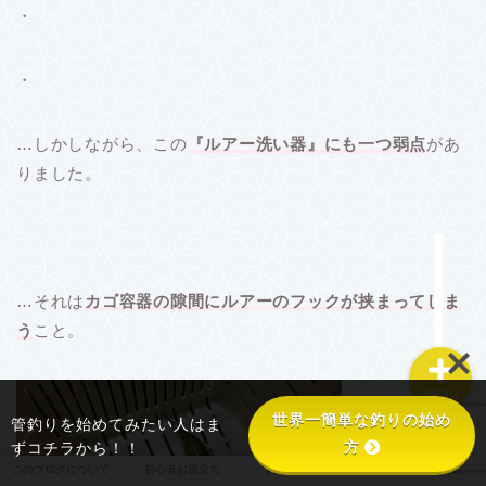
・
・
このブログについて
…しかしながら、この
『ルアー洗い器』にも一つ弱点
があ
初心者お役立ち
りました。
釣り具あれこれ
釣り場あれこれ
…それは
カゴ容器の隙間にルアーのフックが挟まってしま
う
こと。
MENU
世界一簡単な釣りの始め
管釣りを始めてみたい人はま
方
ずコチラから！！
このブログについて
初心者お役立ち
釣り具あれこれ
釣り場あれこれ