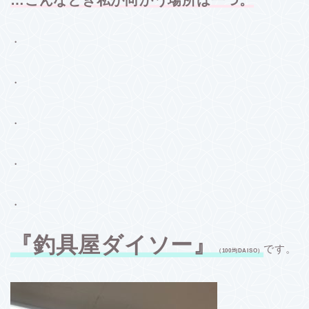
…こんなとき私が向かう場所は一つ。
・
・
・
・
・
『釣具屋ダイソー』
です。
（100均DAISO）