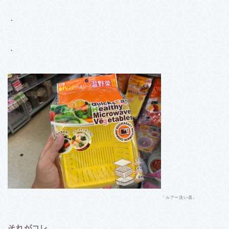
・
・
「ルアー洗い器」
それがコレ。