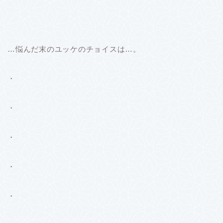
…悩んだ末のユッケのチョイスは…。
・
・
・
・
・