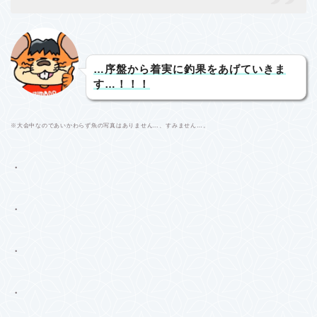
…序盤から着実に釣果をあげていきま
す…！！！
※大会中なのであいかわらず魚の写真はありません…、すみません…。
・
・
・
・