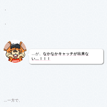
・
・
…が、
なかなかキャッチが出来な
い…！！！
…一方で、