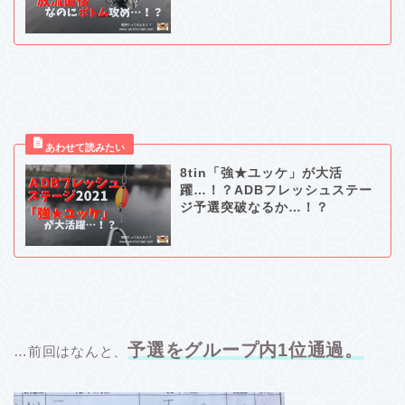
8tin「強★ユッケ」が大活
躍…！？ADBフレッシュステー
ジ予選突破なるか…！？
予選をグループ内1位通過。
…前回はなんと、