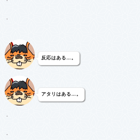
・
・
反応はある…。
アタリはある…。
・
・