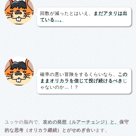
回数が減ったとはいえ、
まだアタリは出
ている…。
確率の悪い冒険をするくらいなら、
この
ままオリカラを信じて投げ続けるべき
じ
ゃないのか…！？
ユッケの脳内で、
攻めの発想（ルアーチェンジ）
と、
保守
的な思考（オリカラ継続）
とがせめぎ合い
ます。