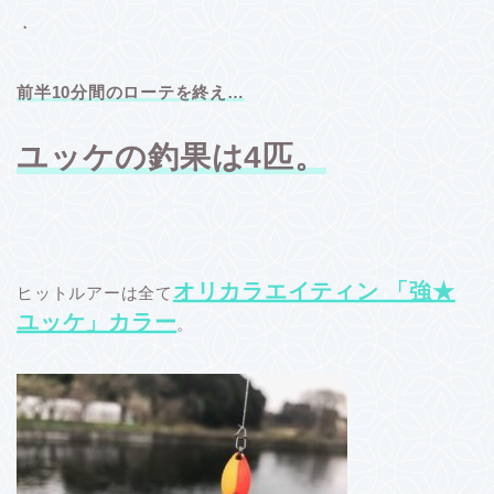
・
前半10分間のローテを終え…
ユッケの釣果は4匹。
オリカラエイティン 「強★
ヒットルアーは全て
ユッケ」カラー
。