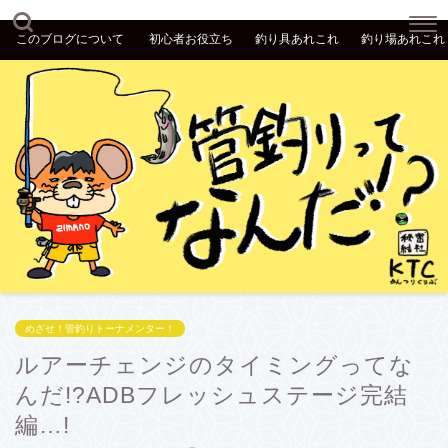
このブログについて
初心者お役立ち
釣り具あれこれ
釣り場あれこれ
めざせ！管釣りトーナメンター！
ルアーチェンジのタイミングってな
んだ!?ADBフレッシュステージ完結
編…!