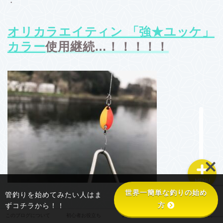
・
オリカラエイティン 「強★ユッケ」
このブログについて
カラー
使用継続…！！！！！
初心者お役立ち
釣り具あれこれ
釣り場あれこれ
MENU
世界一簡単な釣りの始め
管釣りを始めてみたい人はま
方
ずコチラから！！
このブログについて
初心者お役立ち
釣り具あれこれ
釣り場あれこれ