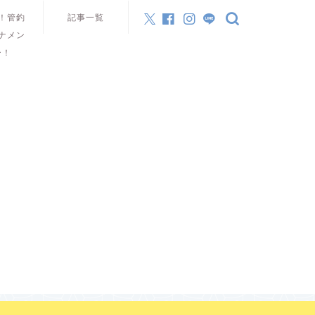
！管釣
記事一覧
ナメン
ー！