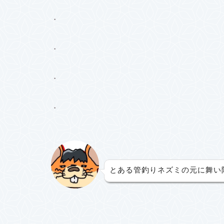
・
・
・
・
とある管釣りネズミの元に舞い