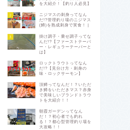
を大紹介！【釣り人必見】
ニジマスの刺身ってなん
2
だ!?管理釣り場のニジマス
(鱒)を熟成刺身で実食！ |
掛け調子・乗せ調子ってな
3
んだ!?【ファーストテーパ
ー・レギュラーテーパーと
は】
ロックトラウトってなん
4
だ!?【見分け方・刺身の
味・ロックサーモン】
頂鱒ってなんだ！？いただ
5
き鱒をいただきマス？赤身
で美味しいブランドトラウ
トを大紹介！！
朝霞ガーデンってなん
6
だ！？初心者でも釣れ
る！？都心型管理釣り場を
大攻略！！