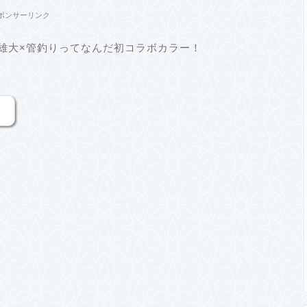
ポンサーリンク
藤雄大×管釣りってなんだ初コラボカラー！
。