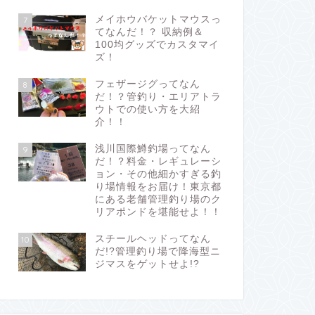
メイホウバケットマウスっ
7
てなんだ！？ 収納例＆
100均グッズでカスタマイ
ズ！
フェザージグってなん
8
だ！？管釣り・エリアトラ
ウトでの使い方を大紹
介！！
浅川国際鱒釣場ってなん
9
だ！？料金・レギュレーシ
ョン・その他細かすぎる釣
り場情報をお届け！東京都
にある老舗管理釣り場のク
リアポンドを堪能せよ！！
スチールヘッドってなん
10
だ!?管理釣り場で降海型ニ
ジマスをゲットせよ!?