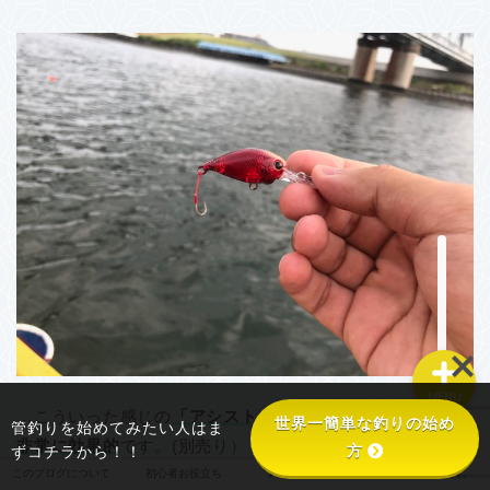
このブログについて
初心者お役立ち
釣り具あれこれ
釣り場あれこれ
MENU
…こういった感じの
「アシストフック」を装着することも
世界一簡単な釣りの始め
管釣りを始めてみたい人はま
非常に効果的
です。(別売り）
方
ずコチラから！！
このブログについて
初心者お役立ち
釣り具あれこれ
釣り場あれこれ