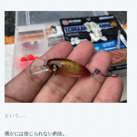
という…、
俄かには信じられない釣法。