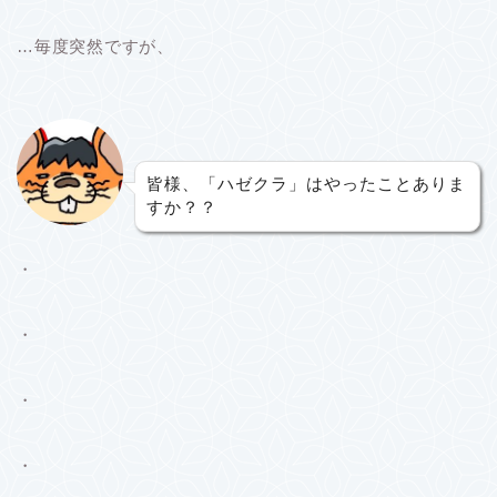
…毎度突然ですが、
皆様、「ハゼクラ」はやったことありま
すか？？
・
・
・
・