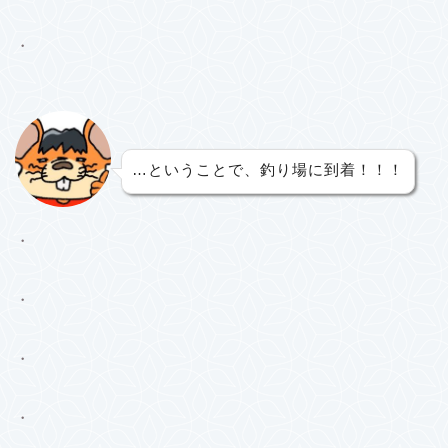
・
…ということで、釣り場に到着！！！
・
・
・
・