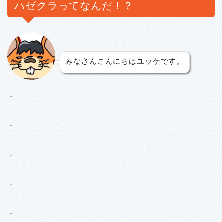
ハゼクラってなんだ！？
みなさんこんにちはユッケです。
・
・
・
・
・