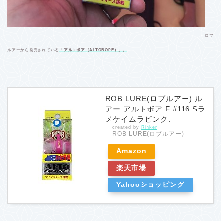
ロブ
ルアーから発売されている
「アルトボア（ALTOBORE）」。
ROB LURE(ロブルアー) ル
アー アルトボア F #116 Sラ
メケイムラピンク.
created by
Rinker
ROB LURE(ロブルアー)
Amazon
楽天市場
Yahooショッピング