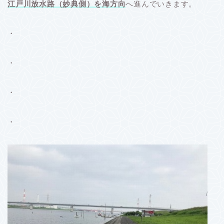
江戸川放水路（妙典側）を海方向
へ進んでいきます。
・
・
・
・