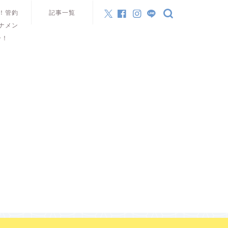
！管釣
記事一覧
ナメン
ー！