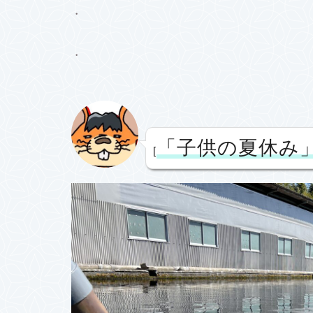
・
・
「子
供の夏休み
[