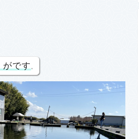
」がです
。