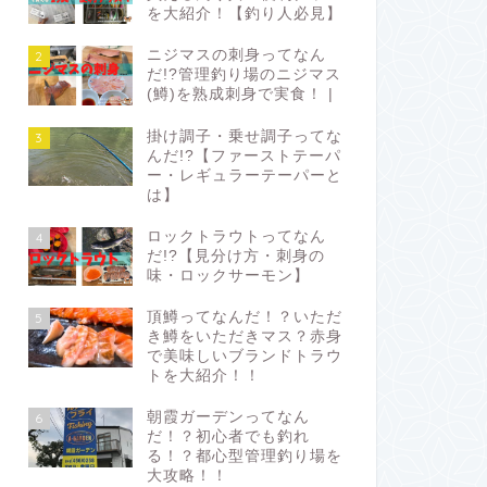
を大紹介！【釣り人必見】
ニジマスの刺身ってなん
2
だ!?管理釣り場のニジマス
(鱒)を熟成刺身で実食！ |
掛け調子・乗せ調子ってな
3
んだ!?【ファーストテーパ
ー・レギュラーテーパーと
は】
ロックトラウトってなん
4
だ!?【見分け方・刺身の
味・ロックサーモン】
頂鱒ってなんだ！？いただ
5
き鱒をいただきマス？赤身
で美味しいブランドトラウ
トを大紹介！！
朝霞ガーデンってなん
6
だ！？初心者でも釣れ
る！？都心型管理釣り場を
大攻略！！