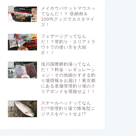
メイホウバケットマウスっ
7
てなんだ！？ 収納例＆
100均グッズでカスタマイ
ズ！
フェザージグってなん
8
だ！？管釣り・エリアトラ
ウトでの使い方を大紹
介！！
浅川国際鱒釣場ってなん
9
だ！？料金・レギュレーシ
ョン・その他細かすぎる釣
り場情報をお届け！東京都
にある老舗管理釣り場のク
リアポンドを堪能せよ！！
スチールヘッドってなん
10
だ!?管理釣り場で降海型ニ
ジマスをゲットせよ!?