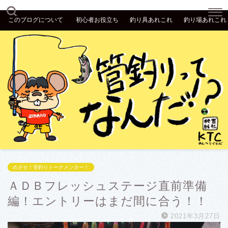
このブログについて
初心者お役立ち
釣り具あれこれ
釣り場あれこれ
めざせ！管釣りトーナメンター！
ＡＤＢフレッシュステージ直前準備
編！エントリーはまだ間に合う！！
2021年3月27日