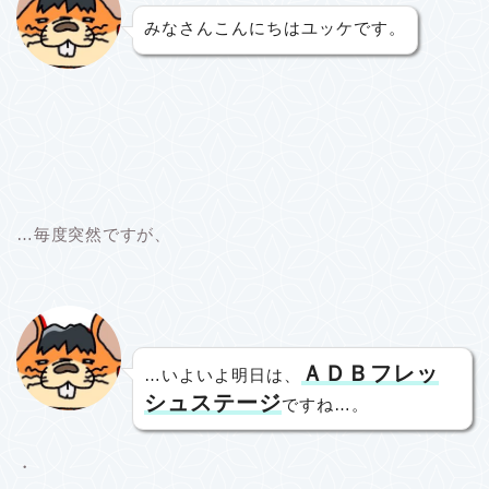
みなさんこんにちはユッケです。
…毎度突然ですが、
ＡＤＢフレッ
…いよいよ明日は、
シュステージ
ですね…。
・