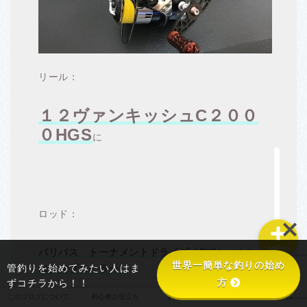
このブログについて
リール：
初心者お役立ち
１２ヴァンキッシュC２００
釣り具あれこれ
０HGS
に
釣り場あれこれ
ロッド：
MENU
バリバス トーナメントドライブ［RX]レーシング
世界一簡単な釣りの始め
管釣りを始めてみたい人はま
エクスプローラー
方
ずコチラから！！
このブログについて
初心者お役立ち
釣り具あれこれ
釣り場あれこれ