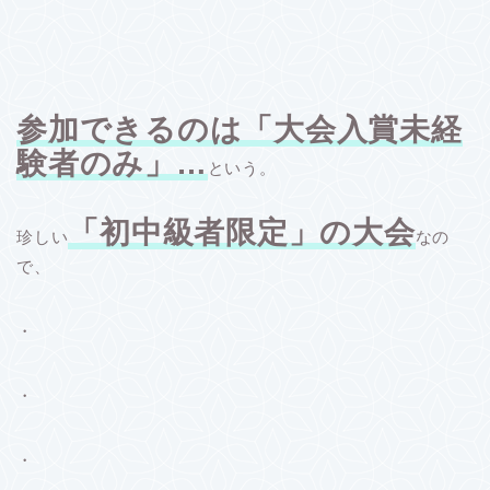
参加できるのは「大会入賞未経
験者のみ」…
という。
「初中級者限定」の大会
珍しい
なの
で、
・
・
・