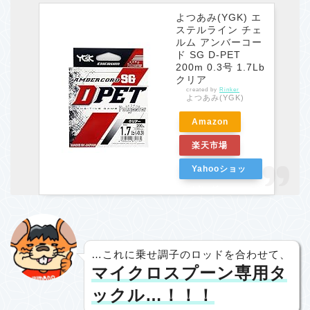
よつあみ(YGK) エ
ステルライン チェ
ルム アンバーコー
ド SG D-PET
200m 0.3号 1.7Lb
クリア
created by
Rinker
よつあみ(YGK)
Amazon
楽天市場
Yahooショッ
ピング
…これに乗せ調子のロッドを合わせて、
マイクロスプーン専用タ
ックル…！！！