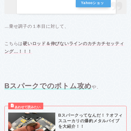
Yahooショッ
ピング
…乗せ調子の１本目に対して、
こちらは
硬いロッド＆伸びないラインのカチカチセッティ
ング…！！！
Bスパークでのボトム攻め
や、
Bスパークってなんだ！？オフィ
スユーカリの爆釣メタルバイブ
を大紹介！！