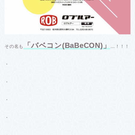
「バベコン(BaBeCON)」
その名も
…！！！
・
・
・
・