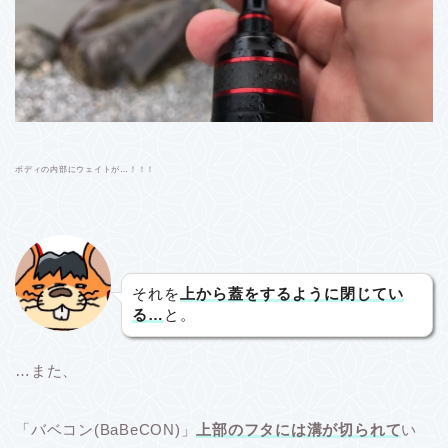
ボディの内部にウェイトが…！！！
それを
上から蓋をするように閉じてい
る…
と。
…また、
「バベコン(BaBeCON)」
上部のフタには溝が切られて
い