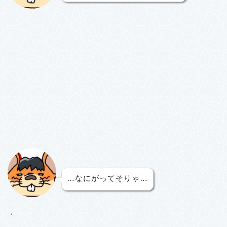
…なにがってそりゃ…
・