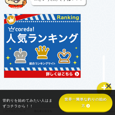
このブログについて
初心者お役立ち
釣り具あれこれ
釣り場あれこれ
MENU
世界一簡単な釣りの始め
管釣りを始めてみたい人はま
方
ずコチラから！！
このブログについて
初心者お役立ち
釣り具あれこれ
釣り場あれこれ