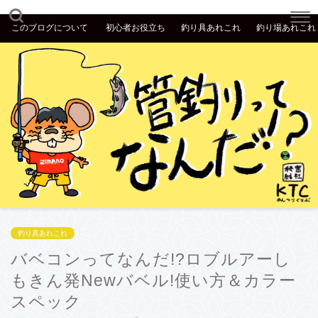
このブログについて
初心者お役立ち
釣り具あれこれ
釣り場あれこれ
釣り具あれこれ
バベコンってなんだ!?ロブルアーし
もきん発Newバベル!使い方＆カラー
スペック