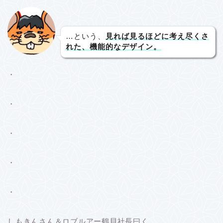
…という、
見れば見るほどに考え尽くさ
れた、機能的なデザイン。
・
・
・
・
・
しもきんさん＆ロブルアー鶴貝社長曰く…、