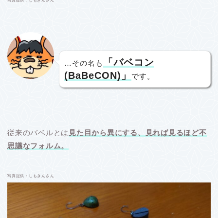
写真提供：しもきんさん
「バベコン
…その名も
(BaBeCON)」
です。
従来のバベルとは
見た目から異にする、見れば見るほど不
思議なフォルム。
写真提供：しもきんさん