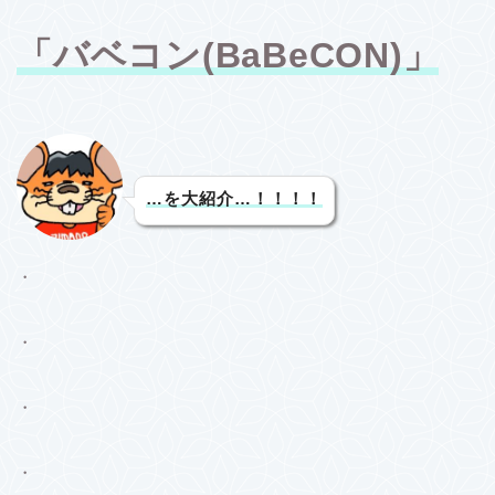
「バベコン(BaBeCON)」
…を大紹介…！！！！
・
・
・
・