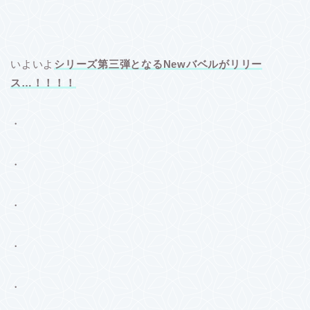
いよいよ
シリーズ第三弾となるNewバベルがリリー
ス…！！！！
・
・
・
・
・