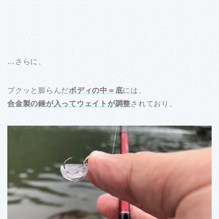
…さらに、
プクッと膨らんだ
ボディの中＝底
には、
合金製の錘が入ってウェイトが調整
されており、