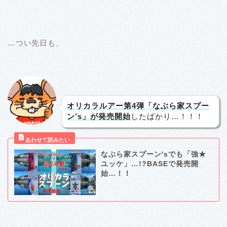
…つい先日も、
オリカラルアー第4弾「なぶら家スプー
ン’s」が発売開始
したばかり…！！！
なぶら家スプーン'sでも「強★
ユッケ」…!?BASEで発売開
始…！！