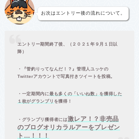
お次はエントリー後の流れについて。
エントリー期間終了後、（２０２１年９月１日以
降）
・『管釣りってなんだ！？』管理人ユッケの
Twitterアカウントで
写真付きツイートを投稿。
・一定期間内に
最も多くの「いいね数」を獲得した
１枚がグランプリ
を獲得！
激レア！？非売品
・グランプリ獲得者には
のブログオリカラルアーをプレゼン
ト…！！！