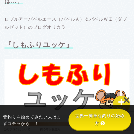
は…、
ロブルアーバベルエース（バベルＡ）＆バベルＷＺ（ダブ
このブログについて
ルゼット）のブログオリカラ
初心者お役立ち
『しもふりユッケ』
釣り具あれこれ
釣り場あれこれ
MENU
世界一簡単な釣りの始め
管釣りを始めてみたい人はま
方
ずコチラから！！
このブログについて
初心者お役立ち
釣り具あれこれ
釣り場あれこれ